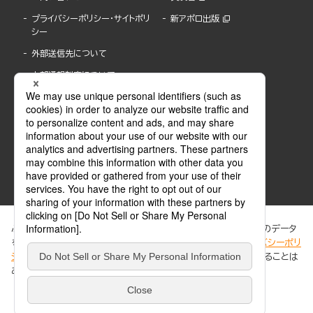
プライバシーポリシー・サイトポリ
新アポロ出版
シー
外部送信先について
内部通報制度について
ぶんか社が運営するサイトでは、利便性向上のためにCookie等のデータ
を使用しています。 当社のCookieについての詳細は、「
プライバシーポリ
シー
」をご覧ください。当サイトでは、訪問者の個人情報を追跡することは
ABJマークは、この電子書店・電子書籍配信サービスが、著作権者からコンテンツ使用許諾を
ありません。
得た正規版配信サービスであることを示す登録商標(登録番号 第6091713号)です。
ABJマークの詳細、ABJマークを掲示しているサービスの一覧はこちら。
https://aebs.or.jp/
同意する