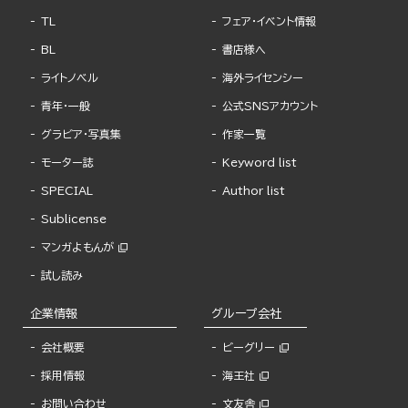
TL
フェア・イベント情報
BL
書店様へ
ライトノベル
海外ライセンシー
青年・一般
公式SNSアカウント
グラビア・写真集
作家一覧
モーター誌
Keyword list
SPECIAL
Author list
Sublicense
マンガよもんが
試し読み
企業情報
グループ会社
会社概要
ビーグリー
採用情報
海王社
お問い合わせ
文友舎