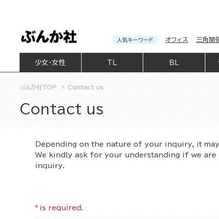
オフィス
三角関
人気キーワード
少女・女性
TL
BL
ぶんか社TOP
Contact us
Contact us
Depending on the nature of your inquiry, it ma
We kindly ask for your understanding if we are 
inquiry.
*
is required.