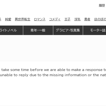
履歴
係
純愛
異世界転生
ロマンス
コメディ
王子
浮気
勇者
ほのぼ
ライトノベル
青年・一般
グラビア・写真集
モーター誌
y take some time before we are able to make a response t
unable to reply due to the missing information or the na