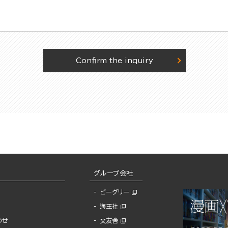
Confirm the inquiry
グループ会社
ビーグリー
海王社
わせ
文友舎