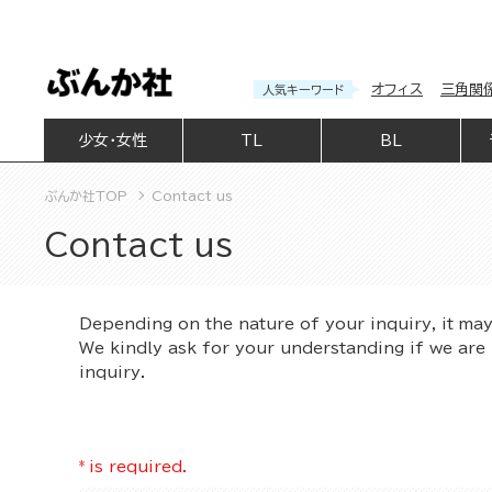
オフィス
三角関
人気キーワード
少女・女性
TL
BL
ぶんか社TOP
Contact us
Contact us
Depending on the nature of your inquiry, it ma
We kindly ask for your understanding if we are 
inquiry.
*
is required.