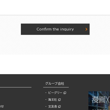
Confirm the inquiry
グループ会社
ビーグリー
海王社
わせ
文友舎