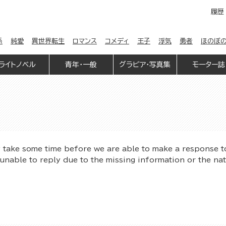
履歴
係
純愛
異世界転生
ロマンス
コメディ
王子
浮気
勇者
ほのぼ
ライトノベル
青年・一般
グラビア・写真集
モーター誌
y take some time before we are able to make a response t
unable to reply due to the missing information or the na