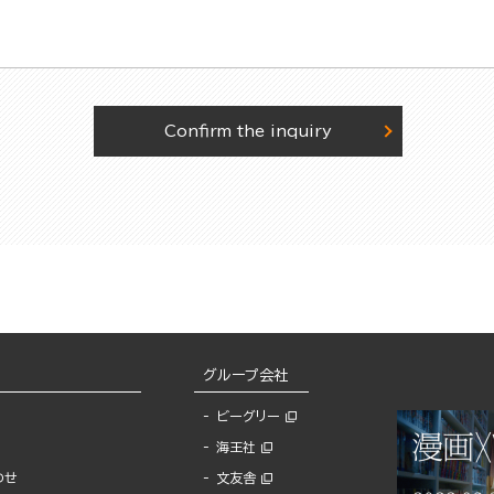
Confirm the inquiry
グループ会社
ビーグリー
海王社
わせ
文友舎