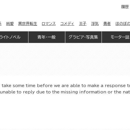
履歴
係
純愛
異世界転生
ロマンス
コメディ
王子
浮気
勇者
ほのぼ
ライトノベル
青年・一般
グラビア・写真集
モーター誌
y take some time before we are able to make a response t
unable to reply due to the missing information or the na