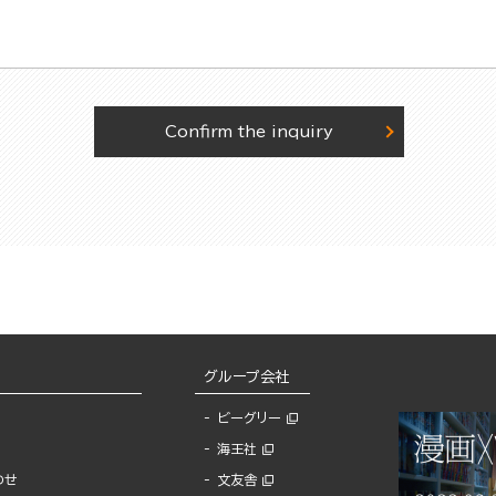
Confirm the inquiry
グループ会社
ビーグリー
海王社
わせ
文友舎