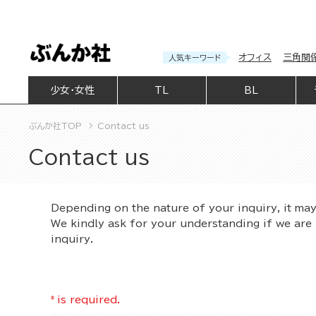
オフィス
三角関
人気キーワード
少女・女性
TL
BL
ぶんか社TOP
Contact us
Contact us
Depending on the nature of your inquiry, it ma
We kindly ask for your understanding if we are 
inquiry.
*
is required.