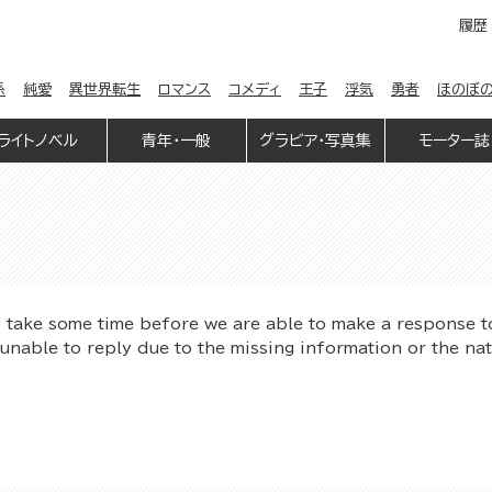
履歴
係
純愛
異世界転生
ロマンス
コメディ
王子
浮気
勇者
ほのぼ
ライトノベル
青年・一般
グラビア・写真集
モーター誌
y take some time before we are able to make a response t
unable to reply due to the missing information or the na