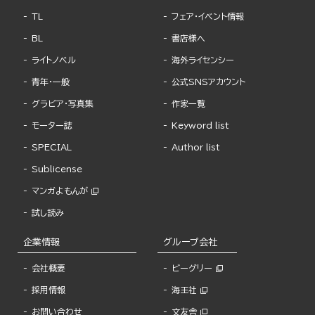
TL
フェア・イベント情報
BL
書店様へ
ライトノベル
海外ライセンシー
青年・一般
公式SNSアカウント
グラビア・写真集
作家一覧
モーター誌
Keyword list
SPECIAL
Author list
Sublicense
マンガよもんが
試し読み
企業情報
グループ会社
会社概要
ビーグリー
採用情報
海王社
お問い合わせ
文友舎