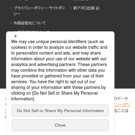
プライバシーポリシー・サイトポリ
新アポロ出版
シー
外部送信先について
内部通報制度について
ぶんか社が運営するサイトでは、利便性向上のためにCookie等のデータ
を使用しています。 当社のCookieについての詳細は、「
プライバシーポリ
シー
」をご覧ください。当サイトでは、訪問者の個人情報を追跡することは
ABJマークは、この電子書店・電子書籍配信サービスが、著作権者からコンテンツ使用許諾を
ありません。
得た正規版配信サービスであることを示す登録商標(登録番号 第6091713号)です。
ABJマークの詳細、ABJマークを掲示しているサービスの一覧はこちら。
https://aebs.or.jp/
同意する