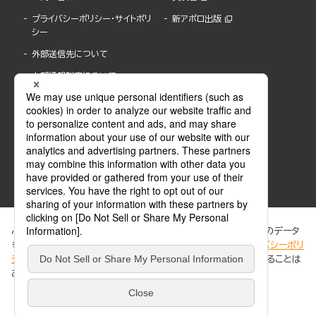
プライバシーポリシー・サイトポリ
新アポロ出版
シー
外部送信先について
内部通報制度について
ぶんか社が運営するサイトでは、利便性向上のためにCookie等のデータ
を使用しています。 当社のCookieについての詳細は、「
プライバシーポリ
シー
」をご覧ください。当サイトでは、訪問者の個人情報を追跡することは
ABJマークは、この電子書店・電子書籍配信サービスが、著作権者からコンテンツ使用許諾を
ありません。
得た正規版配信サービスであることを示す登録商標(登録番号 第6091713号)です。
ABJマークの詳細、ABJマークを掲示しているサービスの一覧はこちら。
https://aebs.or.jp/
同意する