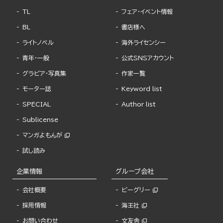
TL
フェア・イベント情報
BL
書店様へ
ライトノベル
海外ライセンシー
青年・一般
公式SNSアカウント
グラビア・写真集
作家一覧
モーター誌
Keyword list
SPECIAL
Author list
Sublicense
マンガよもんが
試し読み
企業情報
グループ会社
会社概要
ビーグリー
採用情報
海王社
お問い合わせ
文友舎