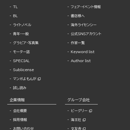
TL
フェア・イベント情報
BL
書店様へ
ライトノベル
海外ライセンシー
青年・一般
公式SNSアカウント
グラビア・写真集
作家一覧
モーター誌
Keyword list
SPECIAL
Author list
Sublicense
マンガよもんが
試し読み
企業情報
グループ会社
会社概要
ビーグリー
採用情報
海王社
お問い合わせ
文友舎