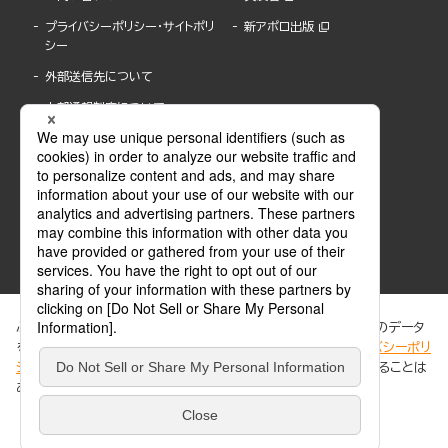
プライバシーポリシー・サイトポリ
新アポロ出版
シー
外部送信先について
内部通報制度について
ぶんか社が運営するサイトでは、利便性向上のためにCookie等のデータ
を使用しています。 当社のCookieについての詳細は、「
プライバシーポリ
シー
」をご覧ください。当サイトでは、訪問者の個人情報を追跡することは
ABJマークは、この電子書店・電子書籍配信サービスが、著作権者からコンテンツ使用許諾を
ありません。
得た正規版配信サービスであることを示す登録商標(登録番号 第6091713号)です。
ABJマークの詳細、ABJマークを掲示しているサービスの一覧はこちら。
https://aebs.or.jp/
同意する