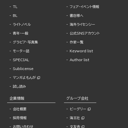
TL
フェア・イベント情報
BL
書店様へ
ライトノベル
海外ライセンシー
青年・一般
公式SNSアカウント
グラビア・写真集
作家一覧
モーター誌
Keyword list
SPECIAL
Author list
Sublicense
マンガよもんが
試し読み
企業情報
グループ会社
会社概要
ビーグリー
採用情報
海王社
お問い合わせ
文友舎