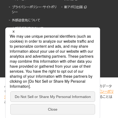
プライバシーポリシー・サイトポリ
新アポロ出版
シー
外部送信先について
内部通報制度について
ぶんか社が運営するサイトでは、利便性向上のためにCookie等のデータ
を使用しています。 当社のCookieについての詳細は、「
プライバシーポリ
シー
」をご覧ください。当サイトでは、訪問者の個人情報を追跡することは
ABJマークは、この電子書店・電子書籍配信サービスが、著作権者からコンテンツ使用許諾を
ありません。
得た正規版配信サービスであることを示す登録商標(登録番号 第6091713号)です。
ABJマークの詳細、ABJマークを掲示しているサービスの一覧はこちら。
https://aebs.or.jp/
同意する