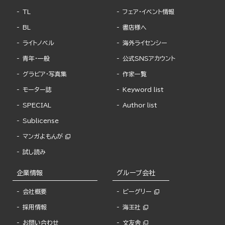
TL
フェア・イベント情報
BL
書店様へ
ライトノベル
海外ライセンシー
青年・一般
公式SNSアカウント
グラビア・写真集
作家一覧
モーター誌
Keyword list
SPECIAL
Author list
Sublicense
マンガよもんが
試し読み
企業情報
グループ会社
会社概要
ビーグリー
採用情報
海王社
お問い合わせ
文友舎