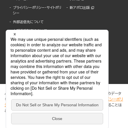
プライバシーポリシー・サイトポリ
新アポロ出版
シー
外部送信先について
内部通報制度について
ぶんか社が運営するサイトでは、利便性向上のためにCookie等のデータ
を使用しています。 当社のCookieについての詳細は、「
プライバシーポリ
シー
」をご覧ください。当サイトでは、訪問者の個人情報を追跡することは
ABJマークは、この電子書店・電子書籍配信サービスが、著作権者からコンテンツ使用許諾を
ありません。
得た正規版配信サービスであることを示す登録商標(登録番号 第6091713号)です。
ABJマークの詳細、ABJマークを掲示しているサービスの一覧はこちら。
https://aebs.or.jp/
同意する