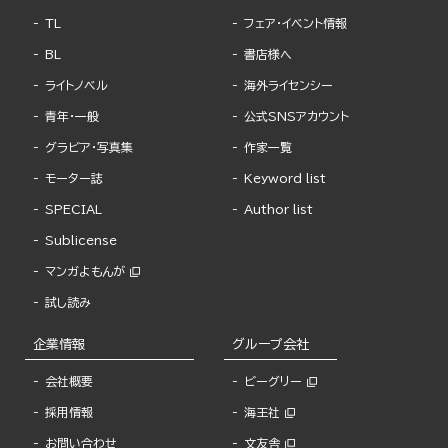
TL
フェア・イベント情報
BL
書店様へ
ライトノベル
海外ライセンシー
青年・一般
公式SNSアカウント
グラビア・写真集
作家一覧
モーター誌
Keyword list
SPECIAL
Author list
Sublicense
マンガよもんが
試し読み
企業情報
グループ会社
会社概要
ビーグリー
採用情報
海王社
お問い合わせ
文友舎