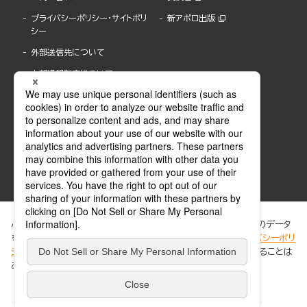
プライバシーポリシー・サイトポリ
新アポロ出版
シー
外部送信先について
内部通報制度について
ぶんか社が運営するサイトでは、利便性向上のためにCookie等のデータ
を使用しています。 当社のCookieについての詳細は、「
プライバシーポリ
シー
」をご覧ください。当サイトでは、訪問者の個人情報を追跡することは
ABJマークは、この電子書店・電子書籍配信サービスが、著作権者からコンテンツ使用許諾を
ありません。
得た正規版配信サービスであることを示す登録商標(登録番号 第6091713号)です。
ABJマークの詳細、ABJマークを掲示しているサービスの一覧はこちら。
https://aebs.or.jp/
同意する