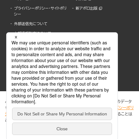
プライバシーポリシー・サイトポリ
新アポロ出版
シー
外部送信先について
内部通報制度について
ぶんか社が運営するサイトでは、利便性向上のためにCookie等のデータ
を使用しています。 当社のCookieについての詳細は、「
プライバシーポリ
シー
」をご覧ください。当サイトでは、訪問者の個人情報を追跡することは
ABJマークは、この電子書店・電子書籍配信サービスが、著作権者からコンテンツ使用許諾を
ありません。
得た正規版配信サービスであることを示す登録商標(登録番号 第6091713号)です。
ABJマークの詳細、ABJマークを掲示しているサービスの一覧はこちら。
https://aebs.or.jp/
同意する