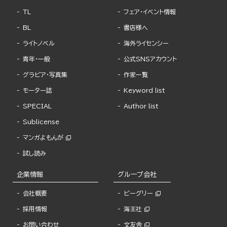
TL
フェア・イベント情報
BL
書店様へ
ライトノベル
海外ライセンシー
青年・一般
公式SNSアカウント
グラビア・写真集
作家一覧
モーター誌
Keyword list
SPECIAL
Author list
Sublicense
マンガよもんが
試し読み
企業情報
グループ会社
会社概要
ビーグリー
採用情報
海王社
お問い合わせ
文友舎