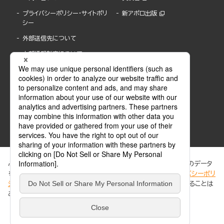
プライバシーポリシー・サイトポリ
新アポロ出版
シー
外部送信先について
内部通報制度について
ぶんか社が運営するサイトでは、利便性向上のためにCookie等のデータ
を使用しています。 当社のCookieについての詳細は、「
プライバシーポリ
シー
」をご覧ください。当サイトでは、訪問者の個人情報を追跡することは
ABJマークは、この電子書店・電子書籍配信サービスが、著作権者からコンテンツ使用許諾を
ありません。
得た正規版配信サービスであることを示す登録商標(登録番号 第6091713号)です。
ABJマークの詳細、ABJマークを掲示しているサービスの一覧はこちら。
https://aebs.or.jp/
同意する