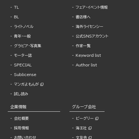
TL
フェア・イベント情報
BL
書店様へ
ライトノベル
海外ライセンシー
青年・一般
公式SNSアカウント
グラビア・写真集
作家一覧
モーター誌
Keyword list
SPECIAL
Author list
Sublicense
マンガよもんが
試し読み
企業情報
グループ会社
会社概要
ビーグリー
採用情報
海王社
お問い合わせ
文友舎