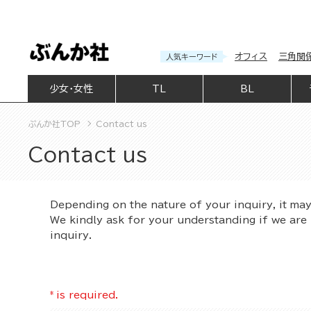
オフィス
三角関
人気キーワード
少女・女性
TL
BL
ぶんか社TOP
Contact us
Contact us
Depending on the nature of your inquiry, it ma
We kindly ask for your understanding if we are 
inquiry.
*
is required.