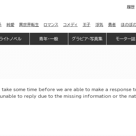
履歴
係
純愛
異世界転生
ロマンス
コメディ
王子
浮気
勇者
ほのぼ
ライトノベル
青年・一般
グラビア・写真集
モーター誌
y take some time before we are able to make a response t
unable to reply due to the missing information or the na