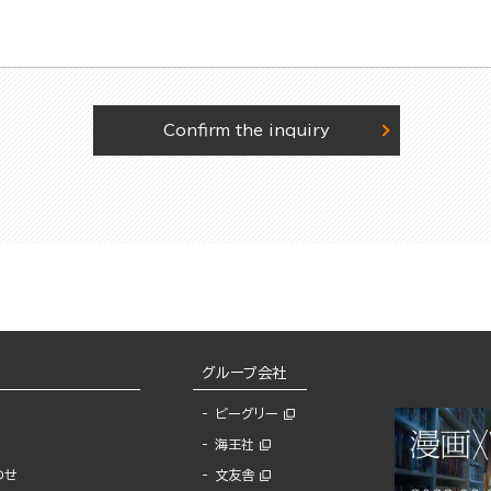
Confirm the inquiry
グループ会社
ビーグリー
海王社
わせ
文友舎