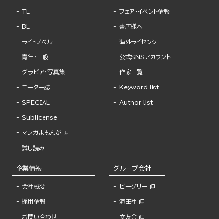
TL
フェア・イベント情報
BL
書店様へ
ライトノベル
海外ライセンシー
青年・一般
公式SNSアカウント
グラビア・写真集
作家一覧
モーター誌
Keyword list
SPECIAL
Author list
Sublicense
マンガよもんが
試し読み
企業情報
グループ会社
会社概要
ビーグリー
採用情報
海王社
お問い合わせ
文友舎