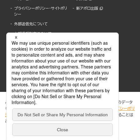
プライバシーポリシー・サイトポリ
新アポロ出版
シー
外部送信先について
内部通報制度について
ぶんか社が運営するサイトでは、利便性向上のためにCookie等のデータ
を使用しています。 当社のCookieについての詳細は、「
プライバシーポリ
シー
」をご覧ください。当サイトでは、訪問者の個人情報を追跡することは
ABJマークは、この電子書店・電子書籍配信サービスが、著作権者からコンテンツ使用許諾を
ありません。
得た正規版配信サービスであることを示す登録商標(登録番号 第6091713号)です。
ABJマークの詳細、ABJマークを掲示しているサービスの一覧はこちら。
https://aebs.or.jp/
同意する