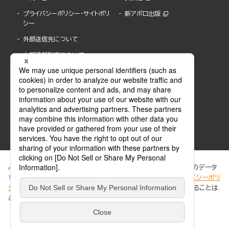
プライバシーポリシー・サイトポリ
新アポロ出版
シー
外部送信先について
内部通報制度について
ぶんか社が運営するサイトでは、利便性向上のためにCookie等のデータ
を使用しています。 当社のCookieについての詳細は、「
プライバシーポリ
シー
」をご覧ください。当サイトでは、訪問者の個人情報を追跡することは
ABJマークは、この電子書店・電子書籍配信サービスが、著作権者からコンテンツ使用許諾を
ありません。
得た正規版配信サービスであることを示す登録商標(登録番号 第6091713号)です。
ABJマークの詳細、ABJマークを掲示しているサービスの一覧はこちら。
https://aebs.or.jp/
同意する