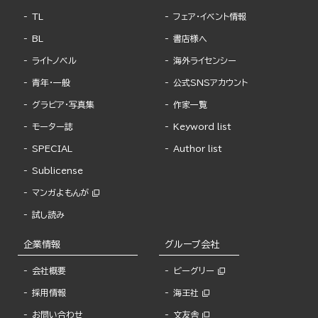
TL
フェア・イベント情報
BL
書店様へ
ライトノベル
海外ライセンシー
青年・一般
公式SNSアカウント
グラビア・写真集
作家一覧
モーター誌
Keyword list
SPECIAL
Author list
Sublicense
マンガよもんが
試し読み
企業情報
グループ会社
会社概要
ビーグリー
採用情報
海王社
お問い合わせ
文友舎