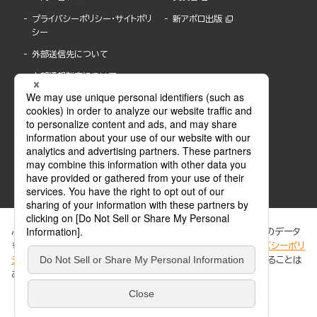
プライバシーポリシー・サイトポリ
新アポロ出版
シー
外部送信先について
内部通報制度について
ぶんか社が運営するサイトでは、利便性向上のためにCookie等のデータ
を使用しています。 当社のCookieについての詳細は、「
プライバシーポリ
シー
」をご覧ください。当サイトでは、訪問者の個人情報を追跡することは
ABJマークは、この電子書店・電子書籍配信サービスが、著作権者からコンテンツ使用許諾を
ありません。
得た正規版配信サービスであることを示す登録商標(登録番号 第6091713号)です。
ABJマークの詳細、ABJマークを掲示しているサービスの一覧はこちら。
https://aebs.or.jp/
同意する