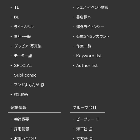
TL
フェア・イベント情報
BL
書店様へ
ライトノベル
海外ライセンシー
青年・一般
公式SNSアカウント
グラビア・写真集
作家一覧
モーター誌
Keyword list
SPECIAL
Author list
Sublicense
マンガよもんが
試し読み
企業情報
グループ会社
会社概要
ビーグリー
採用情報
海王社
お問い合わせ
文友舎