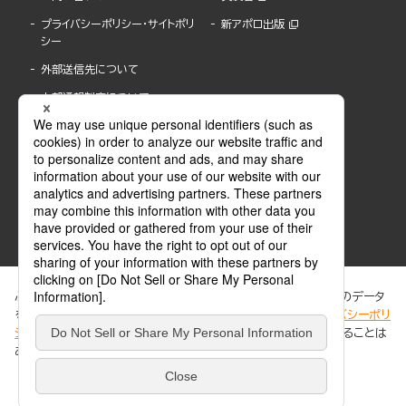
プライバシーポリシー・サイトポリ
新アポロ出版
シー
外部送信先について
内部通報制度について
ぶんか社が運営するサイトでは、利便性向上のためにCookie等のデータ
を使用しています。 当社のCookieについての詳細は、「
プライバシーポリ
シー
」をご覧ください。当サイトでは、訪問者の個人情報を追跡することは
ABJマークは、この電子書店・電子書籍配信サービスが、著作権者からコンテンツ使用許諾を
ありません。
得た正規版配信サービスであることを示す登録商標(登録番号 第6091713号)です。
ABJマークの詳細、ABJマークを掲示しているサービスの一覧はこちら。
https://aebs.or.jp/
同意する