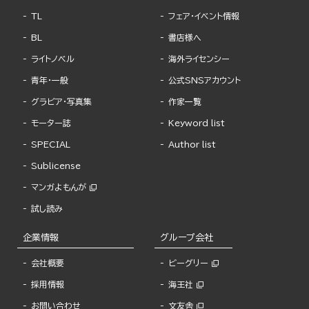
TL
フェア・イベント情報
BL
書店様へ
ライトノベル
海外ライセンシー
青年・一般
公式SNSアカウント
グラビア・写真集
作家一覧
モーター誌
Keyword list
SPECIAL
Author list
Sublicense
マンガよもんが
試し読み
企業情報
グループ会社
会社概要
ビーグリー
採用情報
海王社
お問い合わせ
文友舎