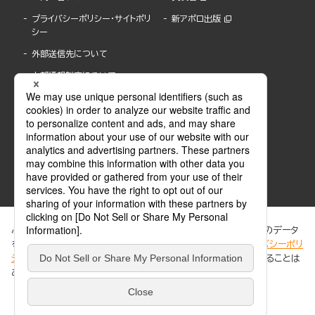
プライバシーポリシー・サイトポリ
新アポロ出版
シー
外部送信先について
内部通報制度について
ぶんか社が運営するサイトでは、利便性向上のためにCookie等のデータ
を使用しています。 当社のCookieについての詳細は、「
プライバシーポリ
シー
」をご覧ください。当サイトでは、訪問者の個人情報を追跡することは
ABJマークは、この電子書店・電子書籍配信サービスが、著作権者からコンテンツ使用許諾を
ありません。
得た正規版配信サービスであることを示す登録商標(登録番号 第6091713号)です。
ABJマークの詳細、ABJマークを掲示しているサービスの一覧はこちら。
https://aebs.or.jp/
同意する