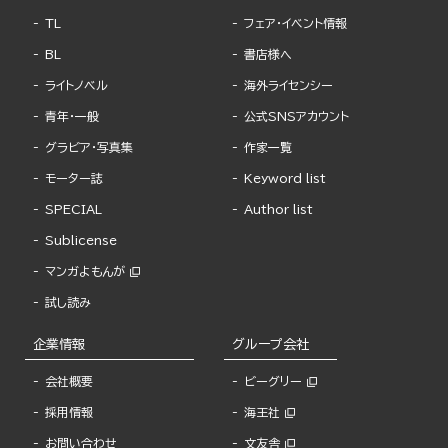
TL
フェア・イベント情報
BL
書店様へ
ライトノベル
海外ライセンシー
青年・一般
公式SNSアカウント
グラビア・写真集
作家一覧
モーター誌
Keyword list
SPECIAL
Author list
Sublicense
マンガよもんが
試し読み
企業情報
グループ会社
会社概要
ビーグリー
採用情報
海王社
お問い合わせ
文友舎