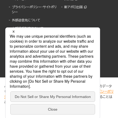
プライバシーポリシー・サイトポリ
新アポロ出版
シー
外部送信先について
内部通報制度について
ぶんか社が運営するサイトでは、利便性向上のためにCookie等のデータ
を使用しています。 当社のCookieについての詳細は、「
プライバシーポリ
シー
」をご覧ください。当サイトでは、訪問者の個人情報を追跡することは
ABJマークは、この電子書店・電子書籍配信サービスが、著作権者からコンテンツ使用許諾を
ありません。
得た正規版配信サービスであることを示す登録商標(登録番号 第6091713号)です。
ABJマークの詳細、ABJマークを掲示しているサービスの一覧はこちら。
https://aebs.or.jp/
同意する