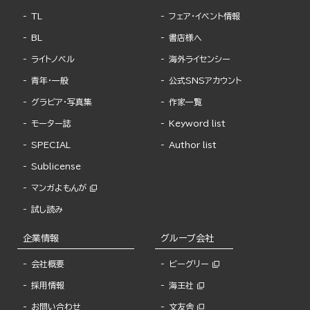
TL
フェア・イベント情報
BL
書店様へ
ライトノベル
海外ライセンシー
青年・一般
公式SNSアカウント
グラビア・写真集
作家一覧
モーター誌
Keyword list
SPECIAL
Author list
Sublicense
マンガよもんが
試し読み
企業情報
グループ会社
会社概要
ビーグリー
採用情報
海王社
お問い合わせ
文友舎