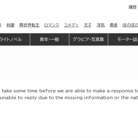
履歴
係
純愛
異世界転生
ロマンス
コメディ
王子
浮気
勇者
ほのぼ
ライトノベル
青年・一般
グラビア・写真集
モーター誌
y take some time before we are able to make a response t
unable to reply due to the missing information or the na