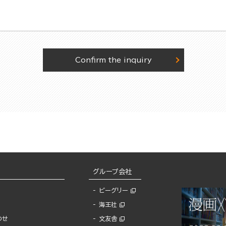
Confirm the inquiry
グループ会社
ビーグリー
海王社
わせ
文友舎