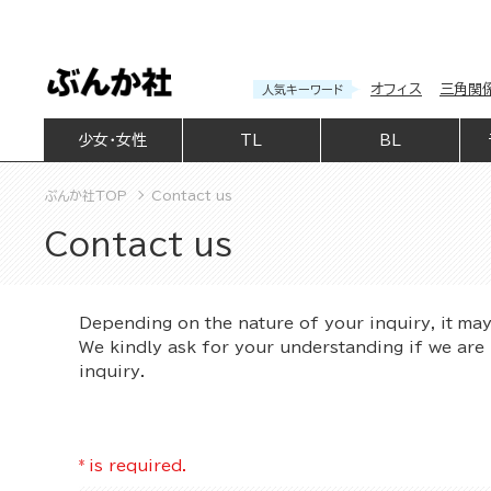
オフィス
三角関
人気キーワード
少女・女性
TL
BL
ぶんか社TOP
Contact us
Contact us
Depending on the nature of your inquiry, it ma
We kindly ask for your understanding if we are 
inquiry.
*
is required.