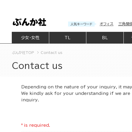
オフィス
三角関
人気キーワード
少女・女性
TL
BL
ぶんか社TOP
Contact us
Contact us
Depending on the nature of your inquiry, it ma
We kindly ask for your understanding if we are 
inquiry.
*
is required.