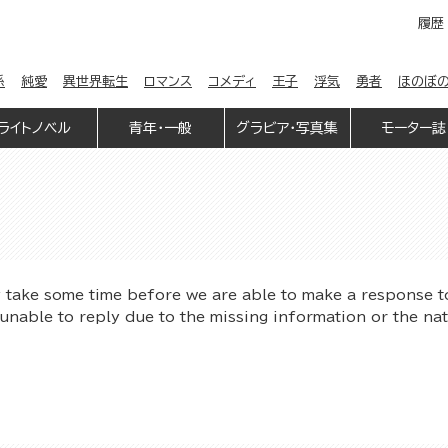
履歴
係
純愛
異世界転生
ロマンス
コメディ
王子
浮気
勇者
ほのぼ
ライトノベル
青年・一般
グラビア・写真集
モーター誌
y take some time before we are able to make a response t
unable to reply due to the missing information or the na