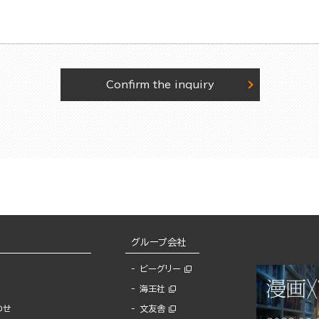
Confirm the inquiry
グループ会社
ビーグリー
海王社
わせ
文友舎