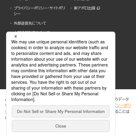
プライバシーポリシー・サイトポリ
新アポロ出版
シー
外部送信先について
内部通報制度について
ぶんか社が運営するサイトでは、利便性向上のためにCookie等のデータ
を使用しています。 当社のCookieについての詳細は、「
プライバシーポリ
シー
」をご覧ください。当サイトでは、訪問者の個人情報を追跡することは
ABJマークは、この電子書店・電子書籍配信サービスが、著作権者からコンテンツ使用許諾を
ありません。
得た正規版配信サービスであることを示す登録商標(登録番号 第6091713号)です。
ABJマークの詳細、ABJマークを掲示しているサービスの一覧はこちら。
https://aebs.or.jp/
同意する