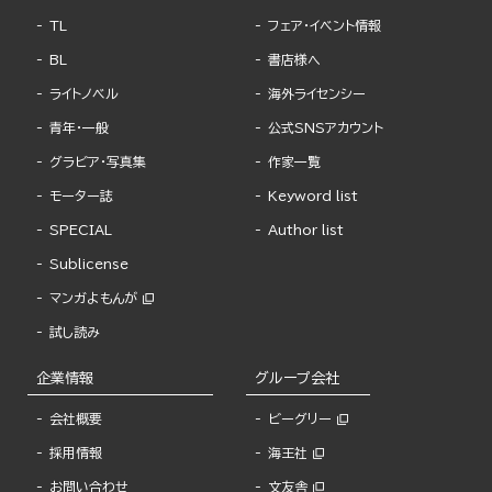
TL
フェア・イベント情報
BL
書店様へ
ライトノベル
海外ライセンシー
青年・一般
公式SNSアカウント
グラビア・写真集
作家一覧
モーター誌
Keyword list
SPECIAL
Author list
Sublicense
マンガよもんが
試し読み
企業情報
グループ会社
会社概要
ビーグリー
採用情報
海王社
お問い合わせ
文友舎