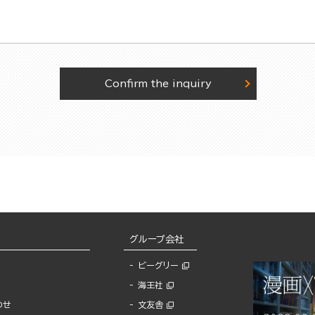
Confirm the inquiry
グループ会社
ビーグリー
海王社
わせ
文友舎