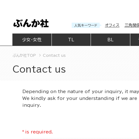
オフィス
三角関
人気キーワード
少女・女性
TL
BL
ぶんか社TOP
Contact us
Contact us
Depending on the nature of your inquiry, it ma
We kindly ask for your understanding if we are 
inquiry.
*
is required.