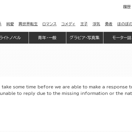
履歴
係
純愛
異世界転生
ロマンス
コメディ
王子
浮気
勇者
ほのぼ
ライトノベル
青年・一般
グラビア・写真集
モーター誌
y take some time before we are able to make a response t
unable to reply due to the missing information or the na