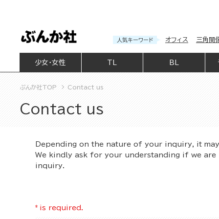
オフィス
三角関
人気キーワード
少女・女性
TL
BL
ぶんか社TOP
Contact us
Contact us
Depending on the nature of your inquiry, it ma
We kindly ask for your understanding if we are 
inquiry.
*
is required.