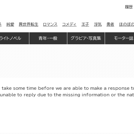
履歴
係
純愛
異世界転生
ロマンス
コメディ
王子
浮気
勇者
ほのぼ
ライトノベル
青年・一般
グラビア・写真集
モーター誌
y take some time before we are able to make a response t
unable to reply due to the missing information or the na