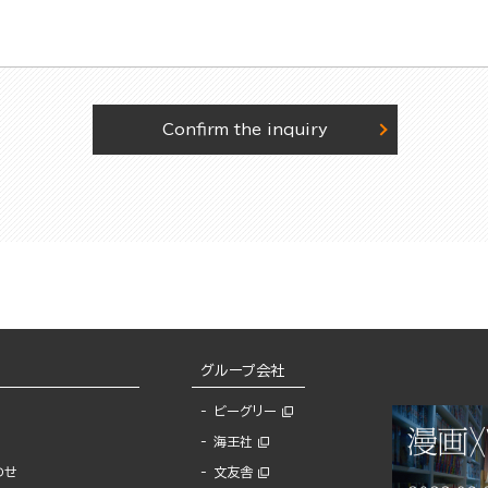
Confirm the inquiry
グループ会社
ビーグリー
海王社
わせ
文友舎