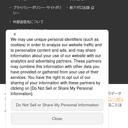
プライバシーポリシー・サイトポリ
新アポロ出版
シー
外部送信先について
内部通報制度について
ぶんか社が運営するサイトでは、利便性向上のためにCookie等のデータ
を使用しています。 当社のCookieについての詳細は、「
プライバシーポリ
シー
」をご覧ください。当サイトでは、訪問者の個人情報を追跡することは
ABJマークは、この電子書店・電子書籍配信サービスが、著作権者からコンテンツ使用許諾を
ありません。
得た正規版配信サービスであることを示す登録商標(登録番号 第6091713号)です。
ABJマークの詳細、ABJマークを掲示しているサービスの一覧はこちら。
https://aebs.or.jp/
同意する