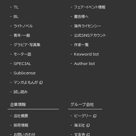
TL
フェア・イベント情報
BL
書店様へ
ライトノベル
海外ライセンシー
青年・一般
公式SNSアカウント
グラビア・写真集
作家一覧
モーター誌
Keyword list
SPECIAL
Author list
Sublicense
マンガよもんが
試し読み
企業情報
グループ会社
会社概要
ビーグリー
採用情報
海王社
お問い合わせ
文友舎