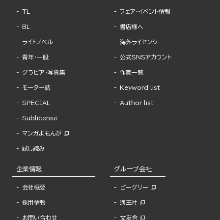
TL
フェア・イベント情報
BL
書店様へ
ライトノベル
海外ライセンシー
青年・一般
公式SNSアカウント
グラビア・写真集
作家一覧
モーター誌
Keyword list
SPECIAL
Author list
Sublicense
マンガよもんが
試し読み
企業情報
グループ会社
会社概要
ビーグリー
採用情報
海王社
お問い合わせ
文友舎