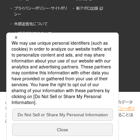
プライバシーポリシー・サイトポリ
新アポロ出版
シー
外部送信先について
内部通報制度について
ぶんか社が運営するサイトでは、利便性向上のためにCookie等のデータ
を使用しています。 当社のCookieについての詳細は、「
プライバシーポリ
シー
」をご覧ください。当サイトでは、訪問者の個人情報を追跡することは
ABJマークは、この電子書店・電子書籍配信サービスが、著作権者からコンテンツ使用許諾を
ありません。
得た正規版配信サービスであることを示す登録商標(登録番号 第6091713号)です。
ABJマークの詳細、ABJマークを掲示しているサービスの一覧はこちら。
https://aebs.or.jp/
同意する