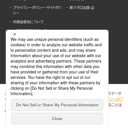
プライバシーポリシー・サイトポリ
新アポロ出版
シー
外部送信先について
内部通報制度について
ぶんか社が運営するサイトでは、利便性向上のためにCookie等のデータ
を使用しています。 当社のCookieについての詳細は、「
プライバシーポリ
シー
」をご覧ください。当サイトでは、訪問者の個人情報を追跡することは
ABJマークは、この電子書店・電子書籍配信サービスが、著作権者からコンテンツ使用許諾を
ありません。
得た正規版配信サービスであることを示す登録商標(登録番号 第6091713号)です。
ABJマークの詳細、ABJマークを掲示しているサービスの一覧はこちら。
https://aebs.or.jp/
同意する