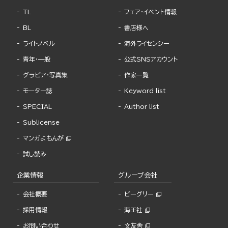
TL
フェア・イベント情報
BL
書店様へ
ライトノベル
海外ライセンシー
青年・一般
公式SNSアカウント
グラビア・写真集
作家一覧
モーター誌
Keyword list
SPECIAL
Author list
Sublicense
マンガよもんが
試し読み
企業情報
グループ会社
会社概要
ビーグリー
採用情報
海王社
お問い合わせ
文友舎