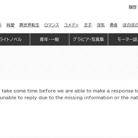
履歴
係
純愛
異世界転生
ロマンス
コメディ
王子
浮気
勇者
ほのぼ
ライトノベル
青年・一般
グラビア・写真集
モーター誌
y take some time before we are able to make a response t
unable to reply due to the missing information or the na