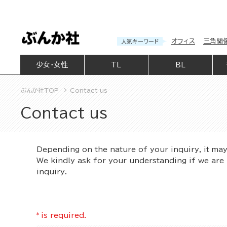
オフィス
三角関
人気キーワード
少女・女性
TL
BL
ぶんか社TOP
Contact us
Contact us
Depending on the nature of your inquiry, it ma
We kindly ask for your understanding if we are 
inquiry.
*
is required.