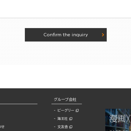
Confirm the inquiry
グループ会社
ビーグリー
海王社
わせ
文友舎