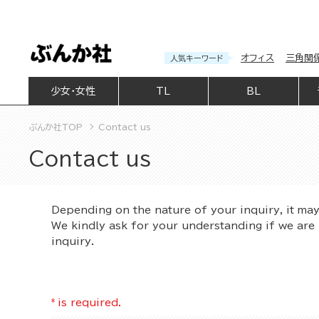
オフィス
三角関
人気キーワード
少女・女性
TL
BL
ぶんか社TOP
Contact us
Contact us
Depending on the nature of your inquiry, it ma
We kindly ask for your understanding if we are 
inquiry.
*
is required.