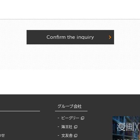
Confirm the inquiry
グループ会社
ビーグリー
海王社
わせ
文友舎