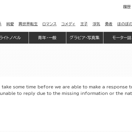
履歴
係
純愛
異世界転生
ロマンス
コメディ
王子
浮気
勇者
ほのぼ
ライトノベル
青年・一般
グラビア・写真集
モーター誌
y take some time before we are able to make a response t
unable to reply due to the missing information or the na