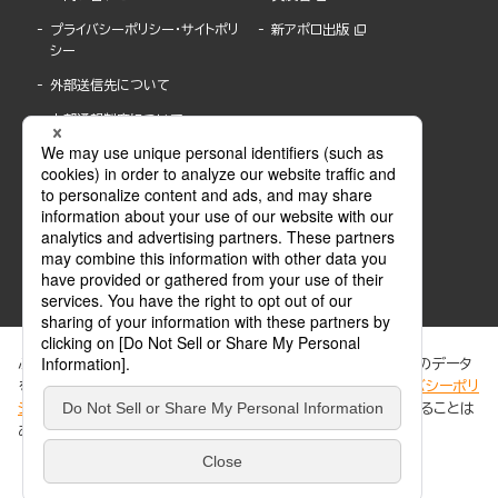
プライバシーポリシー・サイトポリ
新アポロ出版
シー
外部送信先について
内部通報制度について
ぶんか社が運営するサイトでは、利便性向上のためにCookie等のデータ
を使用しています。 当社のCookieについての詳細は、「
プライバシーポリ
シー
」をご覧ください。当サイトでは、訪問者の個人情報を追跡することは
ABJマークは、この電子書店・電子書籍配信サービスが、著作権者からコンテンツ使用許諾を
ありません。
得た正規版配信サービスであることを示す登録商標(登録番号 第6091713号)です。
ABJマークの詳細、ABJマークを掲示しているサービスの一覧はこちら。
https://aebs.or.jp/
同意する