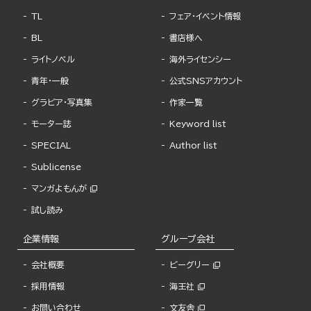
TL
フェア・イベント情報
BL
書店様へ
ライトノベル
海外ライセンシー
青年・一般
公式SNSアカウント
グラビア・写真集
作家一覧
モーター誌
Keyword list
SPECIAL
Author list
Sublicense
マンガよもんが
試し読み
企業情報
グループ会社
会社概要
ビーグリー
採用情報
海王社
お問い合わせ
文友舎