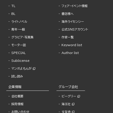
TL
フェア・イベント情報
BL
書店様へ
ライトノベル
海外ライセンシー
青年・一般
公式SNSアカウント
グラビア・写真集
作家一覧
モーター誌
Keyword list
SPECIAL
Author list
Sublicense
マンガよもんが
試し読み
企業情報
グループ会社
会社概要
ビーグリー
採用情報
海王社
お問い合わせ
文友舎