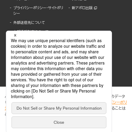
プライバシーポリシー・サイトポリ
新アポロ出版
シー
外部送信先について
内部通報制度について
ぶんか社が運営するサイトでは、利便性向上のためにCookie等のデータ
を使用しています。 当社のCookieについての詳細は、「
プライバシーポリ
シー
」をご覧ください。当サイトでは、訪問者の個人情報を追跡することは
ABJマークは、この電子書店・電子書籍配信サービスが、著作権者からコンテンツ使用許諾を
ありません。
得た正規版配信サービスであることを示す登録商標(登録番号 第6091713号)です。
ABJマークの詳細、ABJマークを掲示しているサービスの一覧はこちら。
https://aebs.or.jp/
同意する