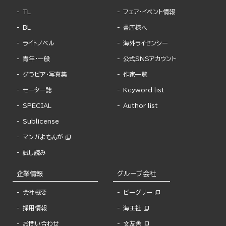
TL
フェア・イベント情報
BL
書店様へ
ライトノベル
海外ライセンシー
青年・一般
公式SNSアカウント
グラビア・写真集
作家一覧
モーター誌
Keyword list
SPECIAL
Author list
Sublicense
マンガよもんが
試し読み
企業情報
グループ会社
会社概要
ビーグリー
採用情報
海王社
お問い合わせ
文友舎