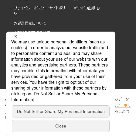
プライバシーポリシー・サイトポリ
新アポロ出版
シー
外部送信先について
内部通報制度について
ぶんか社が運営するサイトでは、利便性向上のためにCookie等のデータ
を使用しています。 当社のCookieについての詳細は、「
プライバシーポリ
シー
」をご覧ください。当サイトでは、訪問者の個人情報を追跡することは
ABJマークは、この電子書店・電子書籍配信サービスが、著作権者からコンテンツ使用許諾を
ありません。
得た正規版配信サービスであることを示す登録商標(登録番号 第6091713号)です。
ABJマークの詳細、ABJマークを掲示しているサービスの一覧はこちら。
https://aebs.or.jp/
同意する