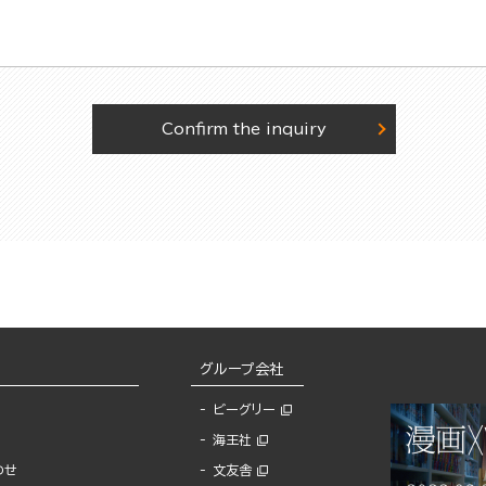
Confirm the inquiry
グループ会社
ビーグリー
海王社
わせ
文友舎