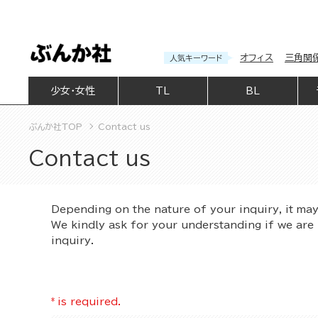
オフィス
三角関
人気キーワード
少女・女性
TL
BL
ぶんか社TOP
Contact us
Contact us
Depending on the nature of your inquiry, it ma
We kindly ask for your understanding if we are 
inquiry.
*
is required.