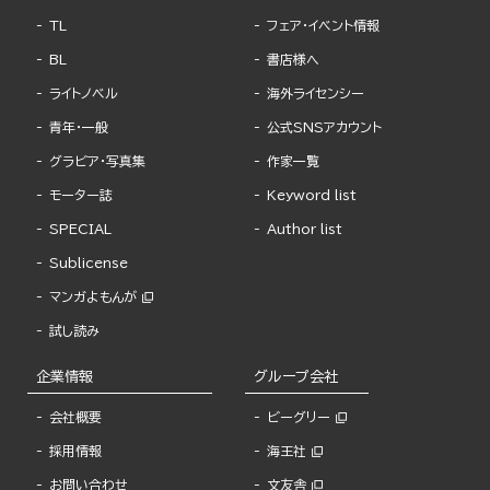
TL
フェア・イベント情報
BL
書店様へ
ライトノベル
海外ライセンシー
青年・一般
公式SNSアカウント
グラビア・写真集
作家一覧
モーター誌
Keyword list
SPECIAL
Author list
Sublicense
マンガよもんが
試し読み
企業情報
グループ会社
会社概要
ビーグリー
採用情報
海王社
お問い合わせ
文友舎