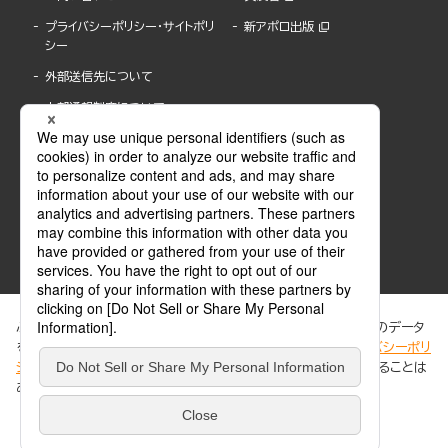
プライバシーポリシー・サイトポリ
新アポロ出版
シー
外部送信先について
内部通報制度について
ぶんか社が運営するサイトでは、利便性向上のためにCookie等のデータ
を使用しています。 当社のCookieについての詳細は、「
プライバシーポリ
シー
」をご覧ください。当サイトでは、訪問者の個人情報を追跡することは
ABJマークは、この電子書店・電子書籍配信サービスが、著作権者からコンテンツ使用許諾を
ありません。
得た正規版配信サービスであることを示す登録商標(登録番号 第6091713号)です。
ABJマークの詳細、ABJマークを掲示しているサービスの一覧はこちら。
https://aebs.or.jp/
同意する