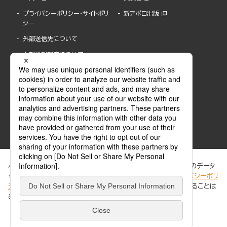
プライバシーポリシー・サイトポリ
新アポロ出版
シー
外部送信先について
内部通報制度について
ぶんか社が運営するサイトでは、利便性向上のためにCookie等のデータ
を使用しています。 当社のCookieについての詳細は、「
プライバシーポリ
シー
」をご覧ください。当サイトでは、訪問者の個人情報を追跡することは
ABJマークは、この電子書店・電子書籍配信サービスが、著作権者からコンテンツ使用許諾を
ありません。
得た正規版配信サービスであることを示す登録商標(登録番号 第6091713号)です。
ABJマークの詳細、ABJマークを掲示しているサービスの一覧はこちら。
https://aebs.or.jp/
同意する