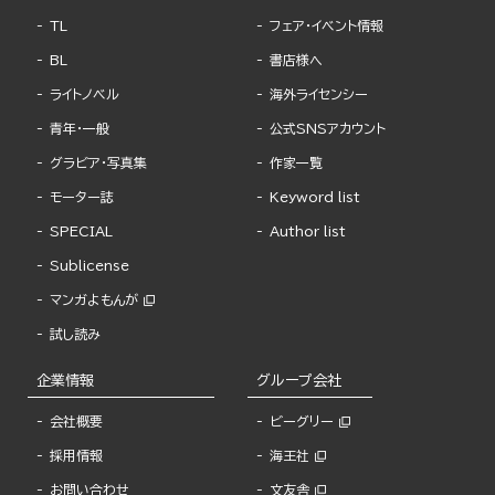
TL
フェア・イベント情報
BL
書店様へ
ライトノベル
海外ライセンシー
青年・一般
公式SNSアカウント
グラビア・写真集
作家一覧
モーター誌
Keyword list
SPECIAL
Author list
Sublicense
マンガよもんが
試し読み
企業情報
グループ会社
会社概要
ビーグリー
採用情報
海王社
お問い合わせ
文友舎