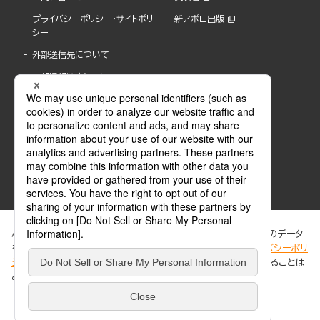
プライバシーポリシー・サイトポリ
新アポロ出版
シー
外部送信先について
内部通報制度について
ぶんか社が運営するサイトでは、利便性向上のためにCookie等のデータ
を使用しています。 当社のCookieについての詳細は、「
プライバシーポリ
シー
」をご覧ください。当サイトでは、訪問者の個人情報を追跡することは
ABJマークは、この電子書店・電子書籍配信サービスが、著作権者からコンテンツ使用許諾を
ありません。
得た正規版配信サービスであることを示す登録商標(登録番号 第6091713号)です。
ABJマークの詳細、ABJマークを掲示しているサービスの一覧はこちら。
https://aebs.or.jp/
同意する