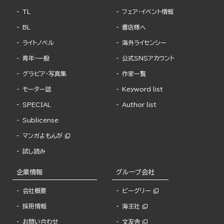
TL
フェア・イベント情報
BL
書店様へ
ライトノベル
海外ライセンシー
青年・一般
公式SNSアカウント
グラビア・写真集
作家一覧
モーター誌
Keyword list
SPECIAL
Author list
Sublicense
マンガよもんが
試し読み
企業情報
グループ会社
会社概要
ビーグリー
採用情報
海王社
お問い合わせ
文友舎