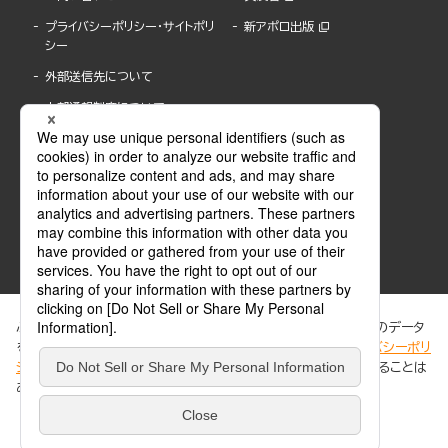
プライバシーポリシー・サイトポリ
新アポロ出版
シー
外部送信先について
内部通報制度について
ぶんか社が運営するサイトでは、利便性向上のためにCookie等のデータ
を使用しています。 当社のCookieについての詳細は、「
プライバシーポリ
シー
」をご覧ください。当サイトでは、訪問者の個人情報を追跡することは
ABJマークは、この電子書店・電子書籍配信サービスが、著作権者からコンテンツ使用許諾を
ありません。
得た正規版配信サービスであることを示す登録商標(登録番号 第6091713号)です。
ABJマークの詳細、ABJマークを掲示しているサービスの一覧はこちら。
https://aebs.or.jp/
同意する