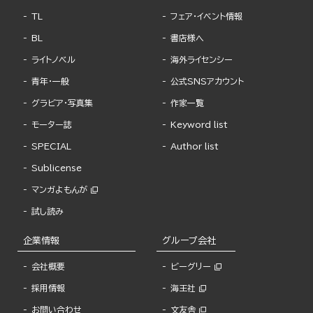
TL
フェア・イベント情報
BL
書店様へ
ライトノベル
海外ライセンシー
青年・一般
公式SNSアカウント
グラビア・写真集
作家一覧
モーター誌
Keyword list
SPECIAL
Author list
Sublicense
マンガよもんが
試し読み
企業情報
グループ会社
会社概要
ビーグリー
採用情報
海王社
お問い合わせ
文友舎