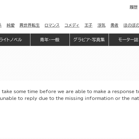
履歴
係
純愛
異世界転生
ロマンス
コメディ
王子
浮気
勇者
ほのぼ
ライトノベル
青年・一般
グラビア・写真集
モーター誌
y take some time before we are able to make a response t
unable to reply due to the missing information or the na