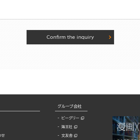
Confirm the inquiry
グループ会社
ビーグリー
海王社
わせ
文友舎