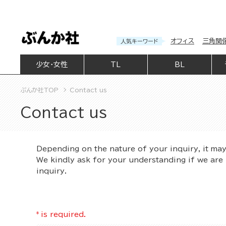
オフィス
三角関
人気キーワード
少女・女性
TL
BL
ぶんか社TOP
Contact us
Contact us
Depending on the nature of your inquiry, it ma
We kindly ask for your understanding if we are 
inquiry.
*
is required.