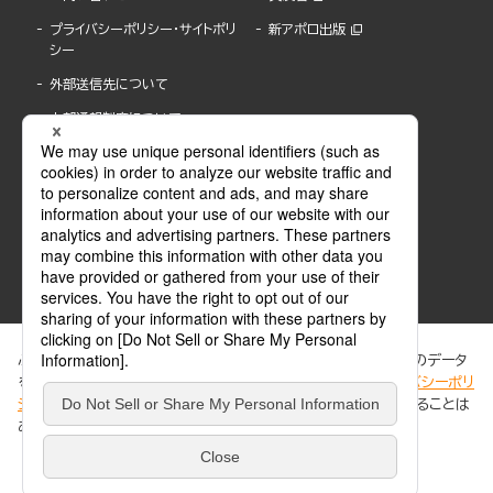
プライバシーポリシー・サイトポリ
新アポロ出版
シー
外部送信先について
内部通報制度について
ぶんか社が運営するサイトでは、利便性向上のためにCookie等のデータ
を使用しています。 当社のCookieについての詳細は、「
プライバシーポリ
シー
」をご覧ください。当サイトでは、訪問者の個人情報を追跡することは
ABJマークは、この電子書店・電子書籍配信サービスが、著作権者からコンテンツ使用許諾を
ありません。
得た正規版配信サービスであることを示す登録商標(登録番号 第6091713号)です。
ABJマークの詳細、ABJマークを掲示しているサービスの一覧はこちら。
https://aebs.or.jp/
同意する