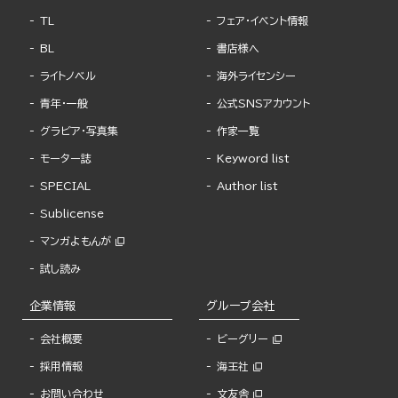
TL
フェア・イベント情報
BL
書店様へ
ライトノベル
海外ライセンシー
青年・一般
公式SNSアカウント
グラビア・写真集
作家一覧
モーター誌
Keyword list
SPECIAL
Author list
Sublicense
マンガよもんが
試し読み
企業情報
グループ会社
会社概要
ビーグリー
採用情報
海王社
お問い合わせ
文友舎