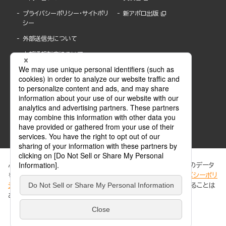
プライバシーポリシー・サイトポリ
新アポロ出版
シー
外部送信先について
内部通報制度について
ぶんか社が運営するサイトでは、利便性向上のためにCookie等のデータ
を使用しています。 当社のCookieについての詳細は、「
プライバシーポリ
シー
」をご覧ください。当サイトでは、訪問者の個人情報を追跡することは
ABJマークは、この電子書店・電子書籍配信サービスが、著作権者からコンテンツ使用許諾を
ありません。
得た正規版配信サービスであることを示す登録商標(登録番号 第6091713号)です。
ABJマークの詳細、ABJマークを掲示しているサービスの一覧はこちら。
https://aebs.or.jp/
同意する