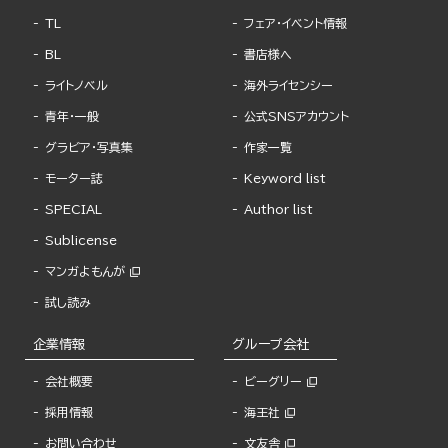
TL
フェア・イベント情報
BL
書店様へ
ライトノベル
海外ライセンシー
青年・一般
公式SNSアカウント
グラビア・写真集
作家一覧
モーター誌
Keyword list
SPECIAL
Author list
Sublicense
マンガよもんが
試し読み
企業情報
グループ会社
会社概要
ビーグリー
採用情報
海王社
お問い合わせ
文友舎