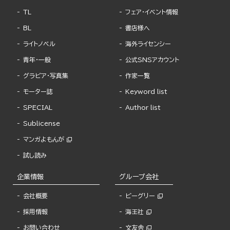
TL
フェア・イベント情報
BL
書店様へ
ライトノベル
海外ライセンシー
青年・一般
公式SNSアカウント
グラビア・写真集
作家一覧
モーター誌
Keyword list
SPECIAL
Author list
Sublicense
マンガよもんが
試し読み
企業情報
グループ会社
会社概要
ビーグリー
採用情報
海王社
お問い合わせ
文友舎