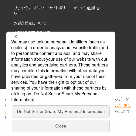
プライバシーポリシー・サイトポリ
新アポロ出版
シー
外部送信先について
内部通報制度について
ぶんか社が運営するサイトでは、利便性向上のためにCookie等のデータ
を使用しています。 当社のCookieについての詳細は、「
プライバシーポリ
シー
」をご覧ください。当サイトでは、訪問者の個人情報を追跡することは
ABJマークは、この電子書店・電子書籍配信サービスが、著作権者からコンテンツ使用許諾を
ありません。
得た正規版配信サービスであることを示す登録商標(登録番号 第6091713号)です。
ABJマークの詳細、ABJマークを掲示しているサービスの一覧はこちら。
https://aebs.or.jp/
同意する