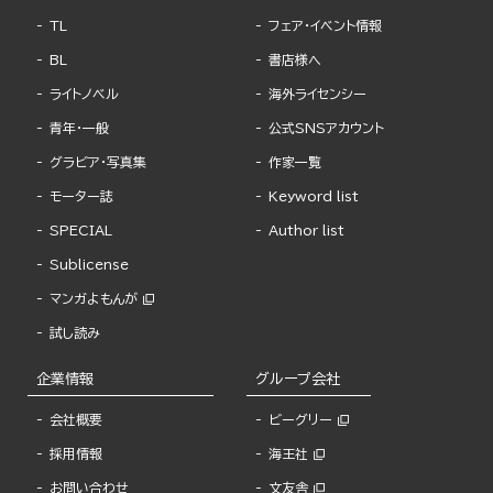
TL
フェア・イベント情報
BL
書店様へ
ライトノベル
海外ライセンシー
青年・一般
公式SNSアカウント
グラビア・写真集
作家一覧
モーター誌
Keyword list
SPECIAL
Author list
Sublicense
マンガよもんが
試し読み
企業情報
グループ会社
会社概要
ビーグリー
採用情報
海王社
お問い合わせ
文友舎