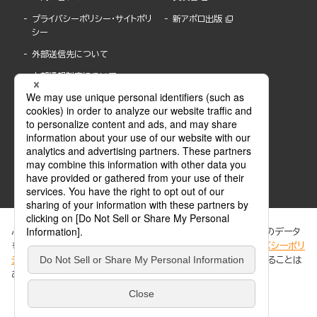
プライバシーポリシー・サイトポリ
新アポロ出版
シー
外部送信先について
内部通報制度について
ぶんか社が運営するサイトでは、利便性向上のためにCookie等のデータ
を使用しています。 当社のCookieについての詳細は、「
プライバシーポリ
シー
」をご覧ください。当サイトでは、訪問者の個人情報を追跡することは
ABJマークは、この電子書店・電子書籍配信サービスが、著作権者からコンテンツ使用許諾を
ありません。
得た正規版配信サービスであることを示す登録商標(登録番号 第6091713号)です。
ABJマークの詳細、ABJマークを掲示しているサービスの一覧はこちら。
https://aebs.or.jp/
同意する