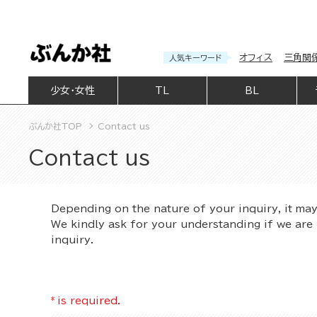
オフィス
三角関
人気キーワード
少女・女性
TL
BL
ぶんか社TOP
Contact us
Contact us
Depending on the nature of your inquiry, it ma
We kindly ask for your understanding if we are 
inquiry.
*
is required.