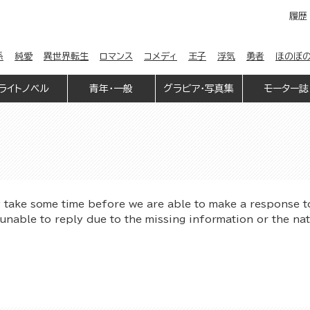
履歴
係
純愛
異世界転生
ロマンス
コメディ
王子
浮気
勇者
ほのぼ
ライトノベル
青年・一般
グラビア・写真集
モーター誌
y take some time before we are able to make a response t
unable to reply due to the missing information or the na