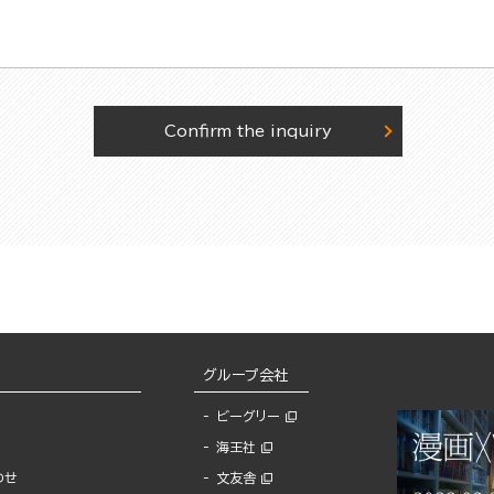
Confirm the inquiry
グループ会社
ビーグリー
海王社
わせ
文友舎