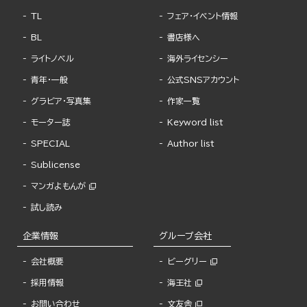
TL
フェア・イベント情報
BL
書店様へ
ライトノベル
海外ライセンシー
青年・一般
公式SNSアカウント
グラビア・写真集
作家一覧
モーター誌
Keyword list
SPECIAL
Author list
Sublicense
マンガよもんが
試し読み
企業情報
グループ会社
会社概要
ビーグリー
採用情報
海王社
お問い合わせ
文友舎