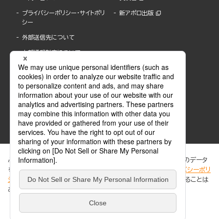
プライバシーポリシー・サイトポリ
新アポロ出版
シー
外部送信先について
内部通報制度について
ぶんか社が運営するサイトでは、利便性向上のためにCookie等のデータ
を使用しています。 当社のCookieについての詳細は、「
プライバシーポリ
シー
」をご覧ください。当サイトでは、訪問者の個人情報を追跡することは
ABJマークは、この電子書店・電子書籍配信サービスが、著作権者からコンテンツ使用許諾を
ありません。
得た正規版配信サービスであることを示す登録商標(登録番号 第6091713号)です。
ABJマークの詳細、ABJマークを掲示しているサービスの一覧はこちら。
https://aebs.or.jp/
同意する