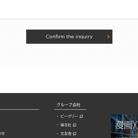
Confirm the inquiry
グループ会社
ビーグリー
海王社
わせ
文友舎