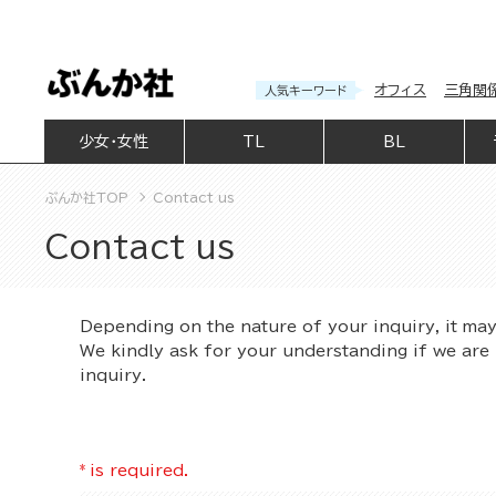
オフィス
三角関
人気キーワード
少女・女性
TL
BL
ぶんか社TOP
Contact us
Contact us
Depending on the nature of your inquiry, it ma
We kindly ask for your understanding if we are 
inquiry.
*
is required.