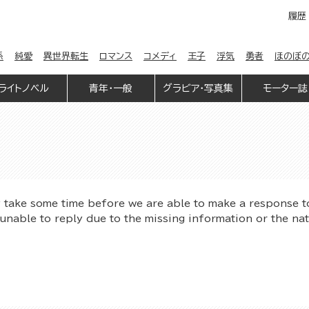
履歴
係
純愛
異世界転生
ロマンス
コメディ
王子
浮気
勇者
ほのぼ
ライトノベル
青年・一般
グラビア・写真集
モーター誌
y take some time before we are able to make a response t
unable to reply due to the missing information or the na