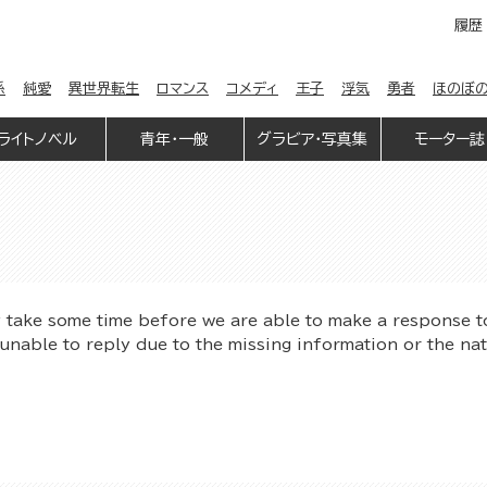
履歴
係
純愛
異世界転生
ロマンス
コメディ
王子
浮気
勇者
ほのぼ
ライトノベル
青年・一般
グラビア・写真集
モーター誌
y take some time before we are able to make a response t
unable to reply due to the missing information or the na