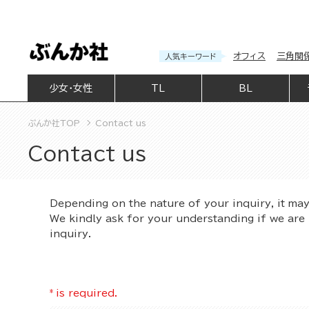
オフィス
三角関
人気キーワード
少女・女性
TL
BL
ぶんか社TOP
Contact us
Contact us
Depending on the nature of your inquiry, it ma
We kindly ask for your understanding if we are 
inquiry.
*
is required.