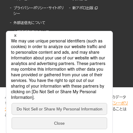
プライバシーポリシー・サイトポリ
新アポロ出版
シー
外部送信先について
内部通報制度について
ぶんか社が運営するサイトでは、利便性向上のためにCookie等のデータ
を使用しています。 当社のCookieについての詳細は、「
プライバシーポリ
シー
」をご覧ください。当サイトでは、訪問者の個人情報を追跡することは
ABJマークは、この電子書店・電子書籍配信サービスが、著作権者からコンテンツ使用許諾を
ありません。
得た正規版配信サービスであることを示す登録商標(登録番号 第6091713号)です。
ABJマークの詳細、ABJマークを掲示しているサービスの一覧はこちら。
https://aebs.or.jp/
同意する