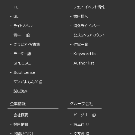
TL
フェア・イベント情報
BL
書店様へ
ライトノベル
海外ライセンシー
青年・一般
公式SNSアカウント
グラビア・写真集
作家一覧
モーター誌
Keyword list
SPECIAL
Author list
Sublicense
マンガよもんが
試し読み
企業情報
グループ会社
会社概要
ビーグリー
採用情報
海王社
お問い合わせ
文友舎