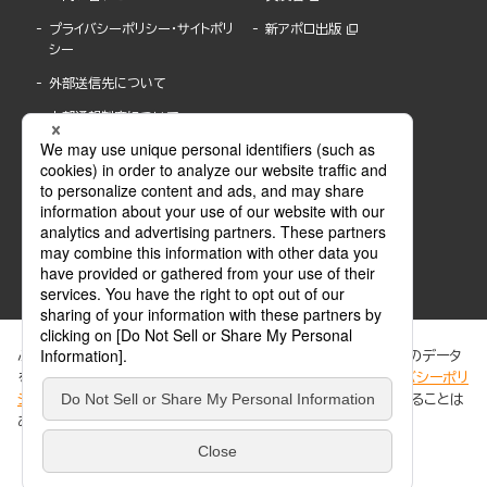
プライバシーポリシー・サイトポリ
新アポロ出版
シー
外部送信先について
内部通報制度について
ぶんか社が運営するサイトでは、利便性向上のためにCookie等のデータ
を使用しています。 当社のCookieについての詳細は、「
プライバシーポリ
シー
」をご覧ください。当サイトでは、訪問者の個人情報を追跡することは
ABJマークは、この電子書店・電子書籍配信サービスが、著作権者からコンテンツ使用許諾を
ありません。
得た正規版配信サービスであることを示す登録商標(登録番号 第6091713号)です。
ABJマークの詳細、ABJマークを掲示しているサービスの一覧はこちら。
https://aebs.or.jp/
同意する