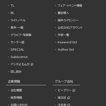
TL
フェア・イベント情報
BL
書店様へ
ライトノベル
海外ライセンシー
青年・一般
公式SNSアカウント
グラビア・写真集
作家一覧
モーター誌
Keyword list
SPECIAL
Author list
Sublicense
マンガよもんが
試し読み
企業情報
グループ会社
会社概要
ビーグリー
採用情報
海王社
お問い合わせ
文友舎