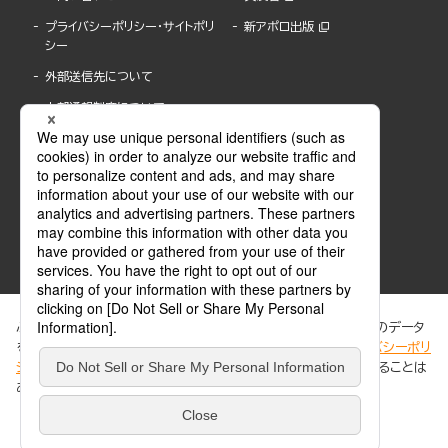
プライバシーポリシー・サイトポリ
新アポロ出版
シー
外部送信先について
内部通報制度について
ぶんか社が運営するサイトでは、利便性向上のためにCookie等のデータ
を使用しています。 当社のCookieについての詳細は、「
プライバシーポリ
シー
」をご覧ください。当サイトでは、訪問者の個人情報を追跡することは
ABJマークは、この電子書店・電子書籍配信サービスが、著作権者からコンテンツ使用許諾を
ありません。
得た正規版配信サービスであることを示す登録商標(登録番号 第6091713号)です。
ABJマークの詳細、ABJマークを掲示しているサービスの一覧はこちら。
https://aebs.or.jp/
同意する