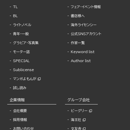
TL
フェア・イベント情報
BL
書店様へ
ライトノベル
海外ライセンシー
青年・一般
公式SNSアカウント
グラビア・写真集
作家一覧
モーター誌
Keyword list
SPECIAL
Author list
Sublicense
マンガよもんが
試し読み
企業情報
グループ会社
会社概要
ビーグリー
採用情報
海王社
お問い合わせ
文友舎